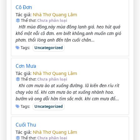
Cô Đơn
Nhà Thơ Quang Lâm
Tác giả:
Thể thơ:
Chưa phân loại
Hỡi mùa đông,này mùa đông lạnh giá. heo hút quá
khổ một nỗi cô đơn. em biết không,anh muốn cơn gió
phơn. thổi lòng anh đến tận cuối chân...
Tags:
Uncategorized
Cơn Mưa
Nhà Thơ Quang Lâm
Tác giả:
Thể thơ:
Chưa phân loại
Khi cơn mưa ào ạt xuống đường. lũ kiến đen ríu rít
chạy vào tổ. khi cơn mưa ào ạt xuống nhành hoa.
bướm và ong dỗi hờn tìm sắc mới. khi cơn mưa đổ...
Tags:
Uncategorized
Cuối Thu
Nhà Thơ Quang Lâm
Tác giả:
Thể thơ:
Chưa phân loại