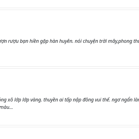
ợn rượu bạn hiền gặp hàn huyên. nói chuyện trời mây,phong th
óng xô lớp lớp vàng. thuyền ai tấp nập đông vui thế. ngơ ngẩn l
màu...