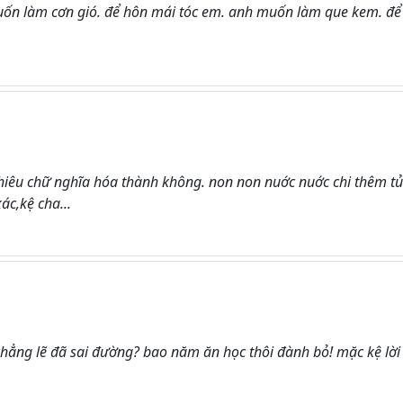
uốn làm cơn gió. để hôn mái tóc em. anh muốn làm que kem. để
hiêu chữ nghĩa hóa thành không. non non nuớc nuớc chi thêm tủ
c,kệ cha...
chẳng lẽ đã sai đường? bao năm ăn học thôi đành bỏ! mặc kệ lời