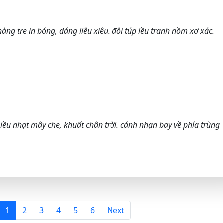
̀ng tre in bóng, dáng liêu xiêu. đôi túp lều tranh nồm xơ xác.
iều nhạt mây che, khuất chân trời. cánh nhạn bay về phía trùng
1
2
3
4
5
6
Next