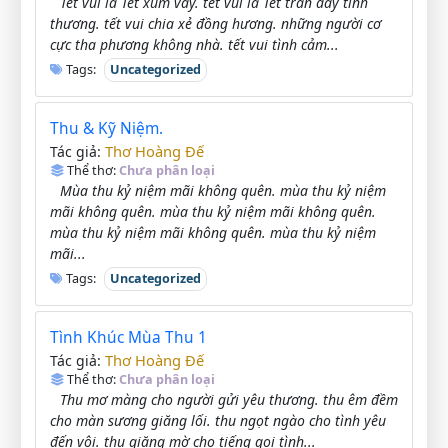
Tết vui là Tết xum vầy. tết vui là Tết tràn đầy tình
thương. tết vui chia xẻ đồng hương. những người cơ
cực tha phương không nhà. tết vui tình cảm...
Tags:
Uncategorized
Thu & Kỹ Niệm.
Thơ Hoàng Đế
Tác giả:
Thể thơ:
Chưa phân loại
Mùa thu kỷ niệm mãi không quên. mùa thu kỷ niệm
mãi không quên. mùa thu kỷ niệm mãi không quên.
mùa thu kỷ niệm mãi không quên. mùa thu kỷ niệm
mãi...
Tags:
Uncategorized
Tình Khúc Mùa Thu 1
Thơ Hoàng Đế
Tác giả:
Thể thơ:
Chưa phân loại
Thu mơ màng cho người gửi yêu thương. thu êm đềm
cho màn sương giăng lối. thu ngọt ngào cho tình yêu
đến vội. thu giăng mờ cho tiếng gọi tình...