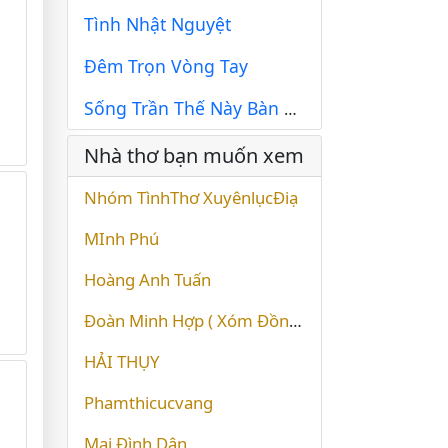
Tình Nhật Nguyệt
Đêm Trọn Vòng Tay
Sống Trần Thế Này Bàn Tay Trắng (Tập Thơ Xàm Xí Đế)
Nhà thơ bạn muốn xem
Nhóm TìnhThơ XuyênlụcĐiạ
MInh Phú
Hoàng Anh Tuấn
Đoàn Minh Hợp ( Xóm Đồng )
HẢI THỤY
Phamthicucvang
Mai Đình Dân