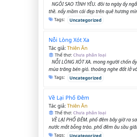
NGÔI SAO TÌNH YÊU. đôi ta ngày ấy ngắ
thề. nẩy mầm cái đẹp trên quê hương mìn
Tags:
Uncategorized
Nỗi Lòng Xót Xa
Thiên Ăn
Tác giả:
Thể thơ:
Chưa phân loại
NỖI LÒNG XÓT XA. mong người chốn ấy 
mùa trăng bén gió. thoáng nghe đất lở với 
Tags:
Uncategorized
Về Lại Phố Đêm
Thiên Ăn
Tác giả:
Thể thơ:
Chưa phân loại
VỀ LẠI PHỐ ĐÊM. phố đêm bây giờ ra sa
nước mắt bỗng trào. phố đêm âu sầu giăn
Tags:
Uncategorized