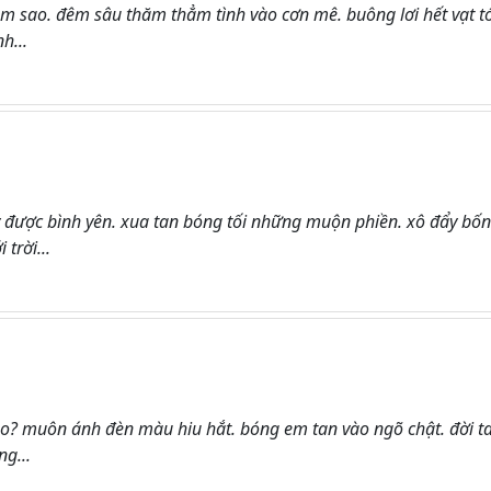
m sao. đêm sâu thăm thẳm tình vào cơn mê. buông lơi hết vạt t
h...
được bình yên. xua tan bóng tối những muộn phiền. xô đẩy bốn
trời...
o? muôn ánh đèn màu hiu hắt. bóng em tan vào ngõ chật. đời t
g...