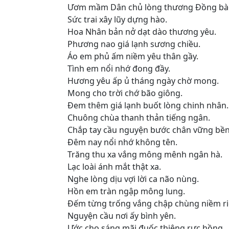
Ươm mầm Dân chủ lòng thương Đồng bà
Sức trai xây lũy dựng hào.
Hoa Nhân bản nở dạt dào thương yêu.
Phương nao giá lạnh sương chiều.
Áo em phủ ấm niềm yêu thân gầy.
Tình em nổi nhớ đong đầy.
Hương yêu ấp ủ tháng ngày chờ mong.
Mong cho trời chớ bão giông.
Đem thêm giá lạnh buốt lòng chinh nhân.
Chuông chùa thanh thản tiếng ngân.
Chắp tay cầu nguyện bước chân vững bền
Đêm nay nổi nhớ không tên.
Trăng thu xa vắng mông mênh ngân hà.
Lạc loài ánh mắt thật xa.
Nghe lòng dịu vợi lời ca não nùng.
Hồn em tràn ngập mông lung.
Đếm từng trống vắng chập chùng niềm ri
Nguyện cầu nơi ấy bình yên.
Ước cho sáng mãi đuốc thiêng rực hồng.