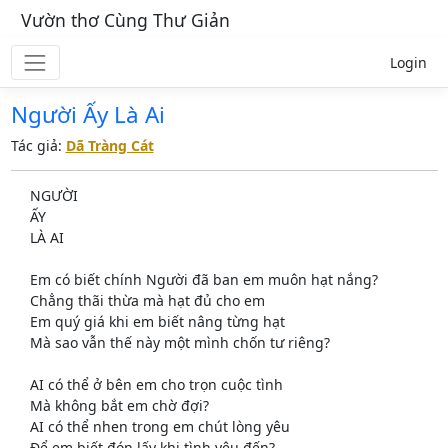
Vườn thơ Cùng Thư Giản
Login
Người Ấy Là Ai
Tác giả:
Dã Tràng Cát
NGƯỜI
ẤY
LÀ AI
Em có biết chính Người đã ban em muôn hạt nắng?
Chẳng thãi thừa mà hạt đủ cho em
Em quý giá khi em biết nâng từng hạt
Mà sao vẫn thế này một mình chốn tư riêng?
AI có thể ở bên em cho trọn cuộc tình
Mà không bắt em chờ đợi?
AI có thể nhen trong em chút lòng yêu
Để em biết đón lấy khi tình yêu đến?