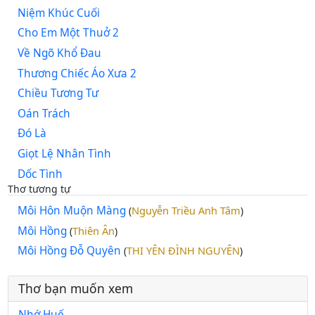
Niệm Khúc Cuối
Cho Em Một Thuở 2
Về Ngõ Khổ Đau
Thương Chiếc Áo Xưa 2
Chiều Tương Tư
Oán Trách
Đó Là
Giọt Lệ Nhân Tình
Dốc Tình
Thơ tương tự
Môi Hôn Muộn Màng
Nguyễn Triều Anh Tâm
(
)
Môi Hồng
Thiên Ân
(
)
Môi Hồng Đỗ Quyên
THI YÊN ĐÌNH NGUYÊN
(
)
Thơ bạn muốn xem
Nhớ Huế