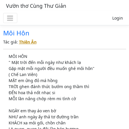
Vườn thơ Cùng Thư Giản
Login
Môi Hôn
Tác giả:
Thiên Ân
MÔI HÔN
" Mặt trời đến mỗi ngày như khách lạ
Gặp mặt mỗi người đều muốn ghé môi hôn"
( Chế Lan Viên)
MẶT em ửng đỏ má hồng
TRỜI ghen đánh thức bướm ong thầm thì
ĐẾN hoa thả nốt nhạc si
MỖI lần nắng chớp rèm mi tình cờ
NGÀY em thay áo ven bờ
NHƯ anh ngày ấy thả tơ đường trần
KHÁCH xa mỏi gối, chồn chân
LẠ quen ,quen lạ đôi lần bén hương