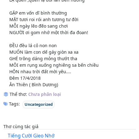
GẶP em vốn dĩ bình thường
MẶT tươi roi rói anh tương tư đời
MỖI ngày lẽo đẽo sang chơi
NGƯỜI ơi gom nhớ một thời đa đoan!
ĐỀU đều lá cỏ non non
MUỐN làm con dế gáy giòn xa xa
GHÉ trông dáng mỏng thướt tha
MÔI em rụng xuống nghiêng sa bến chiều
HÔN nhau trời đất mời yêu....
Đêm 17/4/2018
Ân Thiên ( Bình Dương)
Thể thơ:
Chưa phân loại
Tags:
Uncategorized
Thơ cùng tác giả
Tiếng Cười Gieo Nhớ