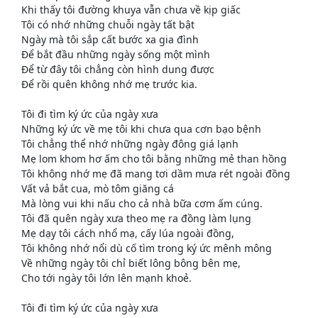
Khi thấy tôi đường khuya vẫn chưa về kịp giấc
Tôi có nhớ những chuỗi ngày tất bật
Ngày mà tôi sắp cất bước xa gia đình
Để bắt đầu những ngày sống một mình
Để từ đây tôi chẳng còn hình dung được
Để rồi quên không nhớ mẹ trước kia.
Tôi đi tìm ký ức của ngày xưa
Những ký ức về mẹ tôi khi chưa qua cơn bạo bệnh
Tôi chẳng thể nhớ những ngày đông giá lạnh
Mẹ lom khom hơ ấm cho tôi bằng những mẻ than hồng
Tôi không nhớ mẹ đã mang tơi dầm mưa rét ngoài đồng
Vất vả bắt cua, mò tôm giăng cá
Mà lòng vui khi nấu cho cả nhà bữa cơm ấm cúng.
Tôi đã quên ngày xưa theo mẹ ra đồng làm lụng
Mẹ dạy tôi cách nhổ mạ, cấy lúa ngoài đồng,
Tôi không nhớ nổi dù cố tìm trong ký ức mênh mông
Về những ngày tôi chỉ biết lông bông bên mẹ,
Cho tới ngày tôi lớn lên mạnh khoẻ.
Tôi đi tìm ký ức của ngày xưa