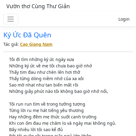
Vườn thơ Cùng Thư Giản
Login
Ký Ức Đã Quên
Tác giả:
Cao Giang Nam
Tôi đi tìm những ký ức ngày xưa
Những ký ức về mẹ tôi chưa bao giờ nhớ
Thấy tim đau như chèn lên hơi thở
Thấy từng dòng niềm nhớ của xa xôi
Sao mờ nhạt như tan biến mất rồi
Những giây phút nào tôi không bao giờ nhớ nổi,
Tôi run run tìm về trong tưởng tượng
Từng lời ru mẹ hát tiếng yêu thương
Hay những đêm mẹ thức suốt canh trường
Khi con ốm đau mẹ chăm lo và ngày mai không ngủ.
Bấy nhiêu lời tôi sao kể đủ
Bởi tôi quên rồi trong giấc ngủ lớn khôn,