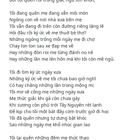
Tôi đang quên mẹ đang vẫn mỏi mòn
Ngóng con về nơi nhà xưa bên mẹ
Tôi vẫn đang đi trên còn đường riêng lặng lẽ
Hỏi đâu rồi ký ức về mẹ thuở bé thơ?
Những ngóng trông mỗi ngày mẹ đi chợ
Chạy lon ton sau xe đạp mẹ về
Hay những đòn roi mẹ từng đánh no nê
Hay những lần mẹ lén hôn má khi tôi còn mê ngủ.
Tôi đi tìm ký ức ngày xưa
Những ký ức về mẹ tôi chưa bao giờ nghĩ
Có hay chăng những lần trong mộng mị
Tôi mơ về công mẹ những ngày xưa
Mẹ thức giấc khi gà còn chưa gáy
Khi sương còn phủ trời Tây Nguyên rét lạnh
Để kịp cho tôi một bát đầy cơm trước giờ đi học
Tôi đã quên nhưng tự dưng bật khóc
Sao những ngày mẹ khổ nhọc gian lao
Tôi lại quên những đêm mẹ thức thao