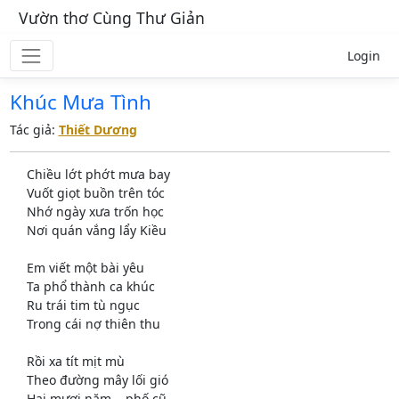
Vườn thơ Cùng Thư Giản
Login
Khúc Mưa Tình
Tác giả:
Thiết Dương
Chiều lớt phớt mưa bay
Vuốt giọt buồn trên tóc
Nhớ ngày xưa trốn học
Nơi quán vắng lẩy Kiều
Em viết một bài yêu
Ta phổ thành ca khúc
Ru trái tim tù ngục
Trong cái nợ thiên thu
Rồi xa tít mịt mù
Theo đường mây lối gió
Hai mươi năm... phố cũ