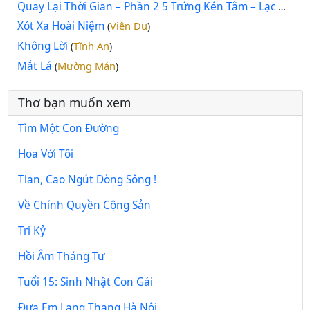
Quay Lại Thời Gian – Phần 2 5 Trứng Kén Tằm – Lạc Mất Châu Âu
Xót Xa Hoài Niệm
Viễn Du
(
)
Không Lời
Tĩnh An
(
)
Mắt Lá
Mường Mán
(
)
Thơ bạn muốn xem
Tìm Một Con Đường
Hoa Với Tôi
Tlan, Cao Ngút Dòng Sông !
Về Chính Quyền Cộng Sản
Tri Kỷ
Hồi Âm Tháng Tư
Tuổi 15: Sinh Nhật Con Gái
Đưa Em Lang Thang Hà Nội