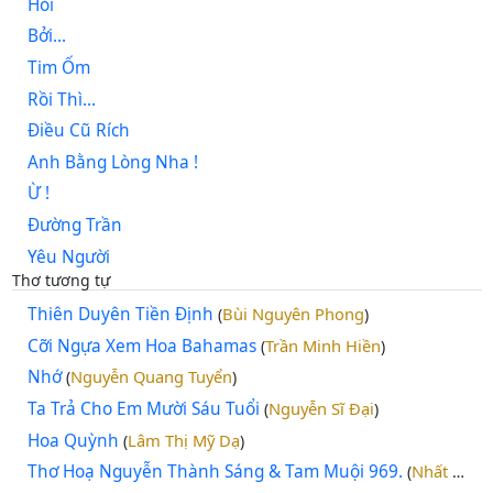
Hỏi
Bởi...
Tim Ốm
Rồi Thì...
Điều Cũ Rích
Anh Bằng Lòng Nha !
Ừ !
Đường Trần
Yêu Người
Thơ tương tự
Thiên Duyên Tiền Định
Bùi Nguyên Phong
(
)
Cỡi Ngựa Xem Hoa Bahamas
Trần Minh Hiền
(
)
Nhớ
Nguyễn Quang Tuyển
(
)
Ta Trả Cho Em Mười Sáu Tuổi
Nguyễn Sĩ Đại
(
)
Hoa Quỳnh
Lâm Thị Mỹ Dạ
(
)
Thơ Hoạ Nguyễn Thành Sáng & Tam Muội 969.
Nhất Lang (Nguyễn Thành Sáng)
(