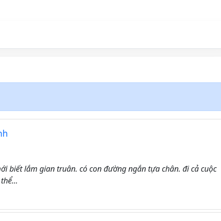
nh
ới biết lắm gian truân. có con đường ngắn tựa chân. đi cả cuộc
thể...