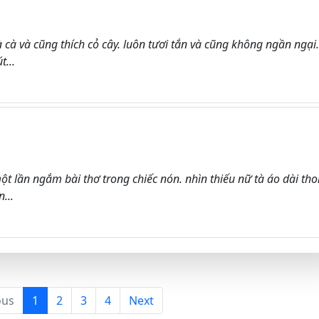
à cà và cũng thích cỏ cây. luôn tươi tắn và cũng không ngần ngại.
...
lần ngắm bài thơ trong chiếc nón. nhìn thiếu nữ tà áo dài tho
...
ous
1
2
3
4
Next