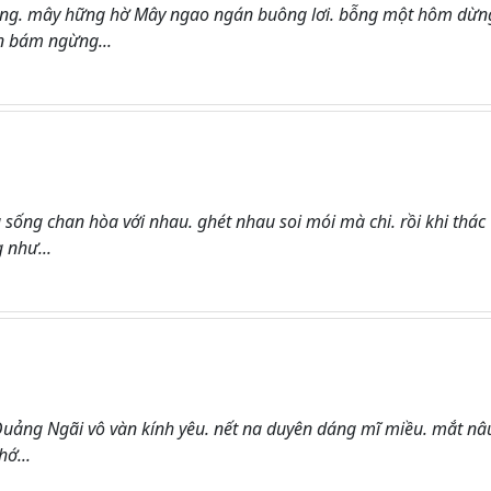
áng. mây hững hờ Mây ngao ngán buông lơi. bỗng một hôm dừn
n bám ngừng...
sống chan hòa với nhau. ghét nhau soi mói mà chi. rồi khi thác
 như...
uảng Ngãi vô vàn kính yêu. nết na duyên dáng mĩ miều. mắt nâ
ớ...