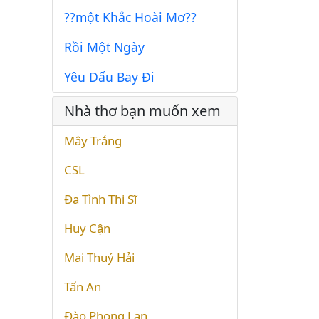
??một Khắc Hoài Mơ??
Rồi Một Ngày
Yêu Dấu Bay Đi
Nhà thơ bạn muốn xem
Mây Trắng
CSL
Đa Tình Thi Sĩ
Huy Cận
Mai Thuý Hải
Tấn An
Đào Phong Lan