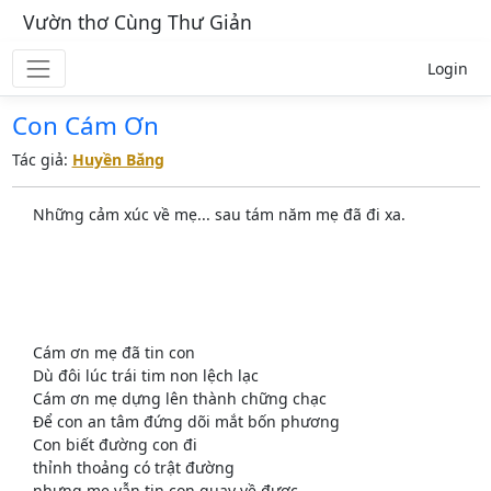
Vườn thơ Cùng Thư Giản
Login
Con Cám Ơn
Tác giả:
Huyền Băng
Những cảm xúc về mẹ... sau tám năm mẹ đã đi xa.
Cám ơn mẹ đã tin con
Dù đôi lúc trái tim non lệch lạc
Cám ơn mẹ dựng lên thành chững chạc
Để con an tâm đứng dõi mắt bốn phương
Con biết đường con đi
thỉnh thoảng có trật đường
nhưng mẹ vẫn tin con quay về được