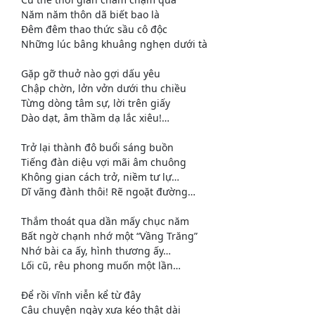
Năm năm thôn dã biết bao là
Đêm đêm thao thức sầu cô độc
Những lúc bâng khuâng nghẹn dưới tà
Gặp gỡ thuở nào gợi dấu yêu
Chập chờn, lởn vởn dưới thu chiều
Từng dòng tâm sự, lời trên giấy
Dào dạt, âm thầm dạ lắc xiêu!…
Trở lại thành đô buổi sáng buồn
Tiếng đàn diệu vợi mãi âm chuông
Không gian cách trở, niềm tư lự…
Dĩ vãng đành thôi! Rẽ ngoặt đường…
Thắm thoát qua dần mấy chục năm
Bất ngờ chạnh nhớ một “Vầng Trăng”
Nhớ bài ca ấy, hình thương ấy…
Lối cũ, rêu phong muốn một lần…
Để rồi vĩnh viễn kể từ đây
Câu chuyện ngày xưa kéo thật dài