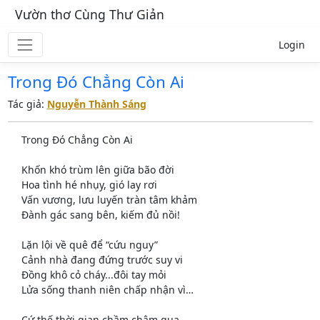
Vườn thơ Cùng Thư Giản
Login
Trong Đó Chẳng Còn Ai
Tác giả:
Nguyễn Thành Sáng
Trong Đó Chẳng Còn Ai
Khốn khó trùm lên giữa bão đời
Hoa tình hé nhụy, gió lay rơi
Vấn vương, lưu luyến tràn tâm khảm
Đành gác sang bên, kiếm đủ nồi!
Lặn lội về quê để “cứu nguy”
Cảnh nhà đang đứng trước suy vi
Đồng khô cỏ cháy...đôi tay mỏi
Lửa sống thanh niên chấp nhận vì…
Cứ thế thời gian chầm chậm qua