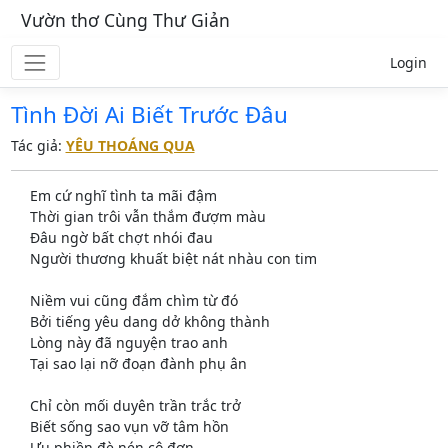
Vườn thơ Cùng Thư Giản
Login
Tình Đời Ai Biết Trước Đâu
Tác giả:
YÊU THOÁNG QUA
Em cứ nghĩ tình ta mãi đậm
Thời gian trôi vẫn thắm đượm màu
Đâu ngờ bất chợt nhói đau
Người thương khuất biệt nát nhàu con tim
Niềm vui cũng đắm chìm từ đó
Bởi tiếng yêu dang dở không thành
Lòng này đã nguyện trao anh
Tại sao lại nỡ đoạn đành phụ ân
Chỉ còn mối duyên trần trắc trở
Biết sống sao vụn vỡ tâm hồn
Ưu phiền đè nén cô đơn