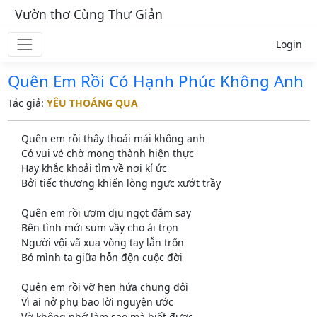
Vườn thơ Cùng Thư Giản
Login
Quên Em Rồi Có Hạnh Phúc Không Anh
Tác giả:
YÊU THOÁNG QUA
Quên em rồi thấy thoải mái không anh
Có vui vẻ chờ mong thành hiện thực
Hay khắc khoải tìm về nơi kí ức
Bởi tiếc thương khiến lòng ngực xướt trầy
Quên em rồi ươm dịu ngọt đắm say
Bên tình mới sum vầy cho ái trọn
Người vội vã xua vòng tay lẫn trốn
Bỏ mình ta giữa hỗn độn cuộc đời
Quên em rồi vỡ hẹn hứa chung đôi
Vì ai nở phụ bao lời nguyện ước
Vờ không nhớ làm sao mà biết được