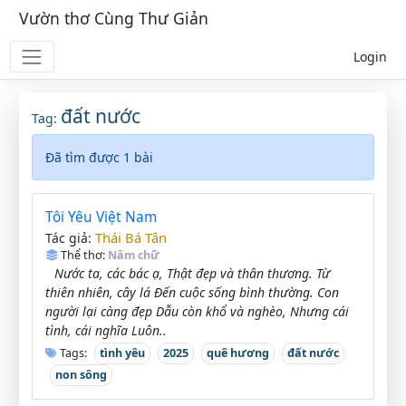
Vườn thơ Cùng Thư Giản
Login
đất nước
Tag:
Đã tìm được 1 bài
Tôi Yêu Việt Nam
Thái Bá Tân
Tác giả:
Thể thơ:
Năm chữ
Nước ta, các bác ạ, Thật đẹp và thân thương. Từ
thiên nhiên, cây lá Đến cuộc sống bình thường. Con
người lại càng đẹp Dẫu còn khổ và nghèo, Nhưng cái
tình, cái nghĩa Luôn..
Tags:
tình yêu
2025
quê hương
đất nước
non sông