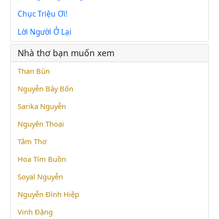
Chục Triệu Ơi!
Lời Người Ở Lại
Nhà thơ bạn muốn xem
Than Bùn
Nguyễn Bảy Bốn
Sarika Nguyễn
Nguyên Thoại
Tâm Thơ
Hoa Tím Buồn
Soyal Nguyễn
Nguyễn Đình Hiệp
Vinh Đặng