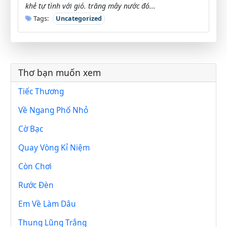
khẻ tự tình với gió. trăng mây nước đó...
Tags:
Uncategorized
Thơ bạn muốn xem
Tiếc Thương
Về Ngang Phố Nhỏ
Cờ Bạc
Quay Vòng Kỉ Niệm
Còn Chơi
Rước Đèn
Em Về Làm Dâu
Thung Lũng Trắng