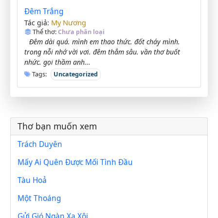
Đêm Trắng
Mỵ Nương
Tác giả:
Thể thơ:
Chưa phân loại
Đêm dài quá. mình em thao thức. đốt cháy mình.
trong nỗi nhớ vời vơi. đêm thẳm sâu. vần thơ buốt
nhức. gọi thầm anh...
Tags:
Uncategorized
Thơ bạn muốn xem
Trách Duyên
Mấy Ai Quên Được Mối Tình Đầu
Tàu Hoả
Một Thoáng
Gửi Gió Ngàn Xa Xôi