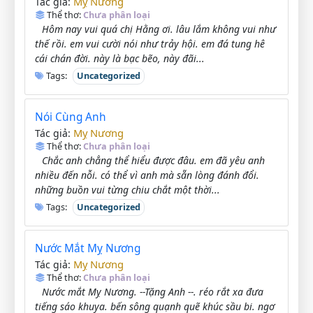
Mỵ Nương
Tác giả:
Thể thơ:
Chưa phân loại
Hôm nay vui quá chị Hằng ơi. lâu lắm không vui như
thế rồi. em vui cười nói như trảy hội. em đá tung hê
cái chán đời. này là bạc bẽo, này đãi...
Tags:
Uncategorized
Nói Cùng Anh
Mỵ Nương
Tác giả:
Thể thơ:
Chưa phân loại
Chắc anh chẳng thể hiểu được đâu. em đã yêu anh
nhiều đến nỗi. có thể vì anh mà sẵn lòng đánh đổi.
những buồn vui từng chiu chắt một thời...
Tags:
Uncategorized
Nước Mắt Mỵ Nương
Mỵ Nương
Tác giả:
Thể thơ:
Chưa phân loại
Nước mắt Mỵ Nương. --Tặng Anh --. réo rắt xa đưa
tiếng sáo khuya. bến sông quạnh quẽ khúc sầu bi. ngơ