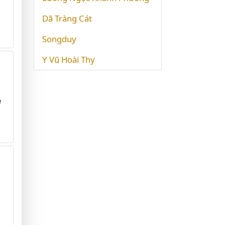
Dã Tràng Cát
Songduy
Y Vũ Hoài Thy
u