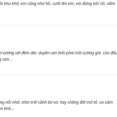
tôi khù khờ, em cũng như tôi. cười lên em, xin đừng bối rối. nắm
 vương với đêm dài. duyên cạn tình phai trời sương gió. còn đâ
 sao...
 nỗi nhớ. nhìn trời cảnh bơ vơ. hay chăng đời mờ tỏ. xa xăm
 tình...