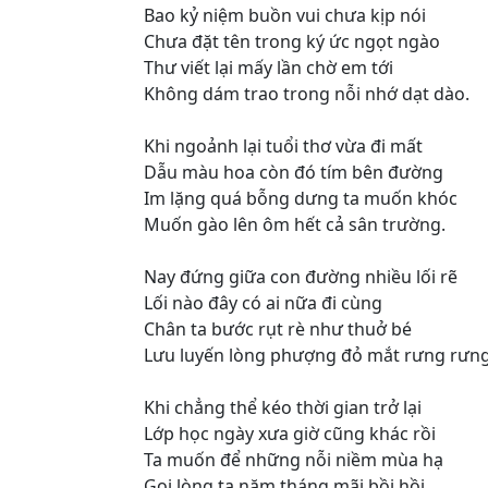
Bao kỷ niệm buồn vui chưa kịp nói
Chưa đặt tên trong ký ức ngọt ngào
Thư viết lại mấy lần chờ em tới
Không dám trao trong nỗi nhớ dạt dào.
Khi ngoảnh lại tuổi thơ vừa đi mất
Dẫu màu hoa còn đó tím bên đường
Im lặng quá bỗng dưng ta muốn khóc
Muốn gào lên ôm hết cả sân trường.
Nay đứng giữa con đường nhiều lối rẽ
Lối nào đây có ai nữa đi cùng
Chân ta bước rụt rè như thuở bé
Lưu luyến lòng phượng đỏ mắt rưng rưng
Khi chẳng thể kéo thời gian trở lại
Lớp học ngày xưa giờ cũng khác rồi
Ta muốn để những nỗi niềm mùa hạ
Gọi lòng ta năm tháng mãi bồi hồi...