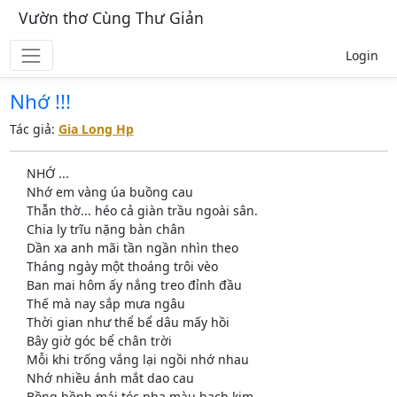
Vườn thơ Cùng Thư Giản
Login
Nhớ !!!
Tác giả:
Gia Long Hp
NHỚ ...
Nhớ em vàng úa buồng cau
Thẫn thờ... héo cả giàn trầu ngoài sân.
Chia ly trĩu nặng bàn chân
Dần xa anh mãi tần ngần nhìn theo
Tháng ngày một thoáng trôi vèo
Ban mai hôm ấy nắng treo đỉnh đầu
Thế mà nay sắp mưa ngâu
Thời gian như thể bể dâu mấy hồi
Bây giờ góc bể chân trời
Mỗi khi trống vắng lại ngồi nhớ nhau
Nhớ nhiều ánh mắt dao cau
Bồng bềnh mái tóc pha màu bạch kim