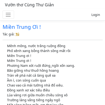
Vườn thơ Cùng Thư Giản
Login
Miền Trung Ơi !
Tác giả:
Tú
Mênh mông, nước trắng ruộng đồng
Phố xênh xang bỗng thành sông mất rồi
Miền Trung ơi !
Miền Trung ơi !
Phương Nam xót ruột đứng_ngồi xốn xang.
Bão giông như thuở hồng hoang
Tràn về phá nát cả làng quê xa
Ầm ì, con sóng cuốn qua
Chao vao cả mái tường nhà đổ xiêu.
Đồng xanh xơ xác tiêu điều
Lúa vàng rơi giữa muôn chiều sóng xô
Trường làng vắng tiếng ngây ngô
Mắt căng trắng mắt, em thơ lạc vần.