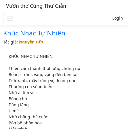
Vườn thơ Cùng Thư Giản
Login
Khúc Nhạc Tự Nhiên
Tác giả:
Nguyên Hữu
KHÚC NHẠC TỰ NHIÊN
Thiên cầm thánh thót lưng chừng núi
Bổng - trầm, vang vọng đến bên tai
Trời xanh, mây trắng vệt loang dài
Thương con sóng biển
Nhớ ai tìm về...
Bóng chờ
Dáng lặng
U mê
Nhớ chăng thế cuộc
Bộn bề phồn hoa
Một mình