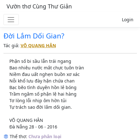
Vườn thơ Cùng Thư Giản
Login
Đời Lắm Dối Gian?
Tác giả:
VÕ QUANG HÂN
Phận số bi sầu lẫn trái ngang
Bao nhiêu nước mắt chực tuôn tràn
Niềm đau uất nghẹn buồn xơ xác
Nỗi khổ lưu đày hận chứa chan
Bạc bẽo tình duyên hồn lẻ bóng
Trầm ngâm số phận lệ hai hàng
Tơ lòng lỗi nhịp ôm hờn tủi
Tự trách sao đời lắm dối gian.
VÕ QUANG HÂN
Đà Nẵng 28 - 06 - 2016
Thể thơ:
Chưa phân loại