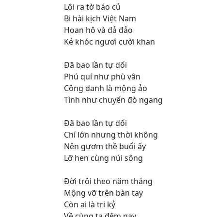
Lôi ra tờ báo củ
Bi hài kịch Việt Nam
Hoan hô và đả đảo
Kẻ khóc ngươì cười khan
Đã bao lần tự dối
Phú quí như phù vân
Công danh là mộng ảo
Tình như chuyến đò ngang
Đã bao lần tự dối
Chí lớn nhưng thời không
Nên gươm thề buổi ấy
Lỡ hen cùng núi sông
Đời trôi theo năm tháng
Mộng vỡ trên bàn tay
Còn ai là tri kỷ
Về cùng ta đêm nay