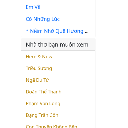
Em Về
Có Những Lúc
* Niềm Nhớ Quê Hương * Về Đi Anh *
Nhà thơ bạn muốn xem
Here & Now
Triều Sương
Ngã Du Tử
Đoàn Thế Thanh
Phạm Văn Long
Đặng Trần Côn
Con Thuyền Không Bến