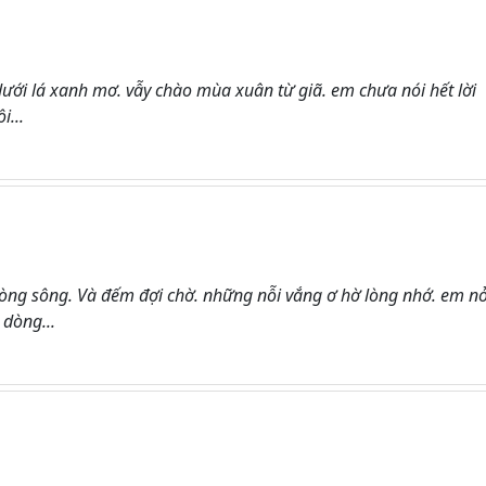
ới lá xanh mơ. vẫy chào mùa xuân từ giã. em chưa nói hết lời
i...
dòng sông. Và đếm đợi chờ. những nỗi vắng ơ hờ lòng nhớ. em n
 dòng...