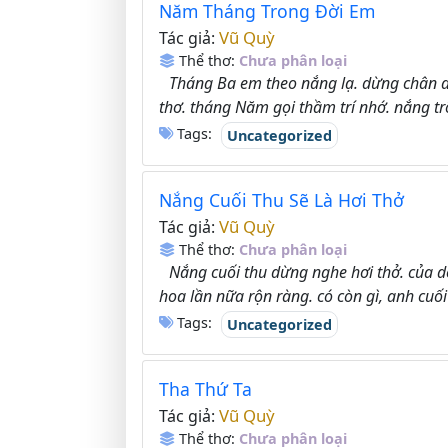
Năm Tháng Trong Đời Em
Vũ Quỳ
Tác giả:
Thể thơ:
Chưa phân loại
Tháng Ba em theo nắng lạ. dừng chân dư
thơ. tháng Năm gọi thầm trí nhớ. nắng trô
Tags:
Uncategorized
Nắng Cuối Thu Sẽ Là Hơi Thở
Vũ Quỳ
Tác giả:
Thể thơ:
Chưa phân loại
Nắng cuối thu dừng nghe hơi thở. của 
hoa lần nữa rộn ràng. có còn gì, anh cuối
Tags:
Uncategorized
Tha Thứ Ta
Vũ Quỳ
Tác giả:
Thể thơ:
Chưa phân loại