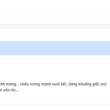
mênh mang... chiều mong manh nuối tiếc. bâng khuâng giấc mơ
 xỏa tóc...