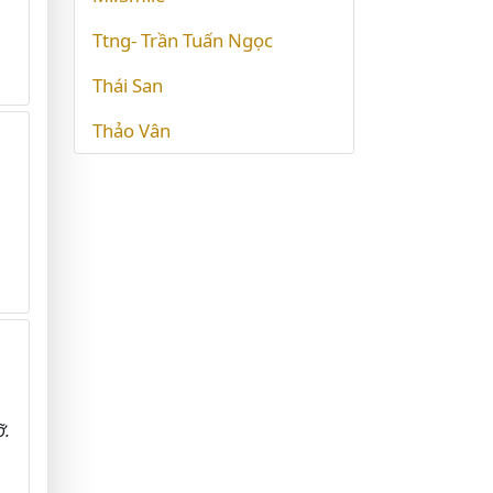
Ttng- Trần Tuấn Ngọc
Thái San
Thảo Vân
ỡ.