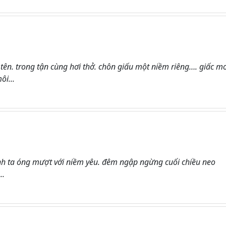
tên. trong tận cùng hơi thở. chôn giấu một niềm riêng…. giấc m
ôi...
ình ta óng mượt với niềm yêu. đêm ngập ngừng cuối chiều neo
..