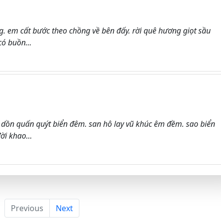
. em cất bước theo chồng về bên đấy. rời quê hương giọt sầu
có buồn...
p dồn quấn quýt biển đêm. san hô lay vũ khúc êm đềm. sao biển
ời khao...
Previous
Next