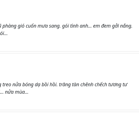
hũ phàng gió cuốn mưa sang. gói tình anh... em đem gởi nắng.
i...
 treo nửa bóng dạ bồi hồi. trăng tàn chênh chếch tương tư
.. nửa mùa...