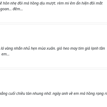
ẽ hôn nhẹ đôi má hồng dịu mượt. rèm mi êm ẩn hiện đôi mắt
oan... đêm...
lá vàng nhắn nhủ hẹn mùa xuân. gió heo may tim giá lạnh tần
 em...
t nắng cuối chiều tàn nhung nhớ. ngày anh về em má hồng rạng r