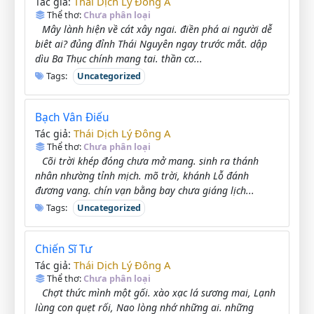
Thái Dịch Lý Đông A
Tác giả:
Thể thơ:
Chưa phân loại
Mây lành hiện về cát xây ngai. điền phá ai người dễ
biêt ai? đủng đỉnh Thái Nguyên ngay trước mắt. dập
dìu Ba Thục chính mang tai. thần cơ...
Tags:
Uncategorized
Bạch Vân Điếu
Thái Dịch Lý Đông A
Tác giả:
Thể thơ:
Chưa phân loại
Cõi trời khép đóng chưa mở mang. sinh ra thánh
nhân nhường tỉnh mịch. mõ trời, khánh Lỗ đánh
đương vang. chín vạn bằng bay chưa giáng lịch...
Tags:
Uncategorized
Chiến Sĩ Tư
Thái Dịch Lý Đông A
Tác giả:
Thể thơ:
Chưa phân loại
Chợt thức mình một gối. xào xạc lá sương mai, Lạnh
lùng con quẹt rối, Nao lòng nhớ những ai. những