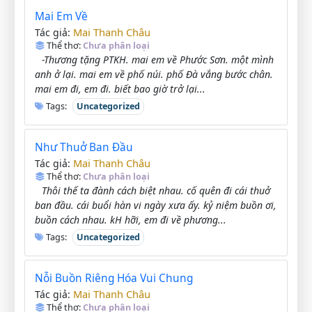
Mai Em Về
Mai Thanh Châu
Tác giả:
Thể thơ:
Chưa phân loại
-Thương tặng PTKH. mai em về Phước Sơn. một mình
anh ở lại. mai em về phố núi. phố Đà vắng bước chân.
mai em đi, em đi. biết bao giờ trở lại...
Tags:
Uncategorized
Như Thuở Ban Đầu
Mai Thanh Châu
Tác giả:
Thể thơ:
Chưa phân loại
Thôi thế ta đành cách biệt nhau. cố quên đi cái thuở
ban đầu. cái buổi hàn vi ngày xưa ấy. kỷ niệm buồn ơi,
buồn cách nhau. kH hỡi, em đi về phương...
Tags:
Uncategorized
Nỗi Buồn Riêng Hóa Vui Chung
Mai Thanh Châu
Tác giả:
Thể thơ:
Chưa phân loại