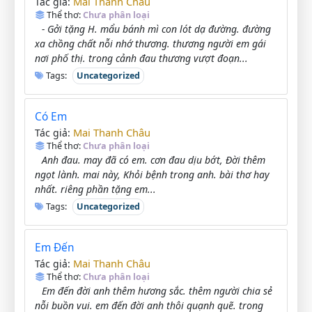
Mai Thanh Châu
Tác giả:
Thể thơ:
Chưa phân loại
- Gởi tặng H. mẩu bánh mì con lót dạ đường. đường
xa chồng chất nỗi nhớ thương. thương người em gái
nơi phố thị. trong cảnh đau thương vượt đoạn...
Tags:
Uncategorized
Có Em
Mai Thanh Châu
Tác giả:
Thể thơ:
Chưa phân loại
Anh đau. may đã có em. cơn đau dịu bớt, Đời thêm
ngọt lành. mai này, Khỏi bệnh trong anh. bài thơ hay
nhất. riêng phần tặng em...
Tags:
Uncategorized
Em Đến
Mai Thanh Châu
Tác giả:
Thể thơ:
Chưa phân loại
Em đến đời anh thêm hương sắc. thêm người chia sẻ
nỗi buồn vui. em đến đời anh thôi quạnh quẽ. trong