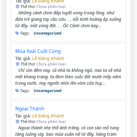
Lê Đăng Khánh
Tác giả:
Thể thơ:
Chưa phân loại
Những cánh chim đập tuyệt vọng trong lồng. như
đứa trẻ giang tay cầu cứu. . . nỗi kinh hoàng ập xuống
từ đây. một vòng đời. . . Ôi! Cánh chim bay...
Tags:
Uncategorized
Mùa Xoài Cuối Cùng
Lê Đăng Khánh
Tác giả:
Thể thơ:
Chưa phân loại
Chỉ còn đêm nay. cả nhà ta không ngủ. mai ta về nhà
mới khang trang. ta đem theo cuộc đời mười mấy năm
trong nước. nay ngước nhìn lên vòm cửa huy...
Tags:
Uncategorized
Ngoại Thành
Lê Đăng Khánh
Tác giả:
Thể thơ:
Chưa phân loại
Ngoại thành nhẹ thở ánh trăng. có con sáo mổ tung
tăng luống cày. bao mùa xuân nở từ đây. hàng tràm