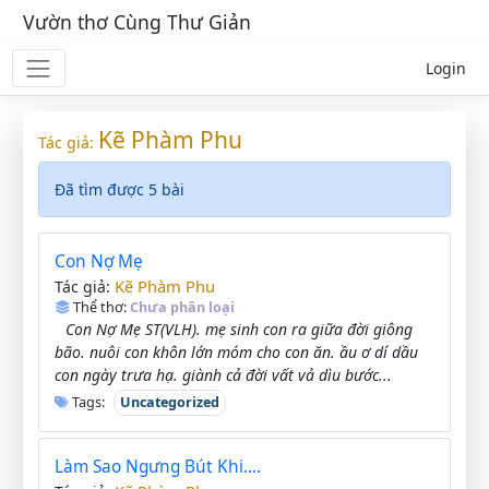
Vườn thơ Cùng Thư Giản
Login
Kẽ Phàm Phu
Tác giả:
Đã tìm được 5 bài
Con Nợ Mẹ
Kẽ Phàm Phu
Tác giả:
Thể thơ:
Chưa phân loại
Con Nợ Mẹ ST(VLH). mẹ sinh con ra giữa đời giông
bão. nuôi con khôn lớn móm cho con ăn. ầu ơ dí dầu
con ngày trưa hạ. giành cả đời vất vả dìu bước...
Tags:
Uncategorized
Làm Sao Ngưng Bút Khi....