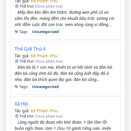
Kẽ Phàm Phu
Tác giả:
Thể thơ:
Chưa phân loại
Mây đen kéo đến âm thầm. đường wen phố cũ xa
xâm lên đèn. màng đêm che khuất bầu trời. sương rơi
ước đẫm cuộc đời con trai. men nồng cùng vị đắng...
Tags:
Uncategorized
Thế Giới Thứ 4
Kẽ Phàm Phu
Tác giả:
Thể thơ:
Chưa phân loại
Đàn bà là 1 con ma. khiến ta sợ hãi lánh xa đàn bà.
đàn bà cũng chơi bồ đà. đàn bà cũng biết đập đá à
nha. đàn bà thích quen đại gia. đàn bà cũng...
Tags:
Uncategorized
Xã Hội
Kẽ Phàm Phu
Tác giả:
Thể thơ:
Chưa phân loại
Lòng người đa đoan nên khó đoán. 1 lần lầm lỗi
buồn ngồi than. làm 1 chịu 10 gánh tiếng oan. miện