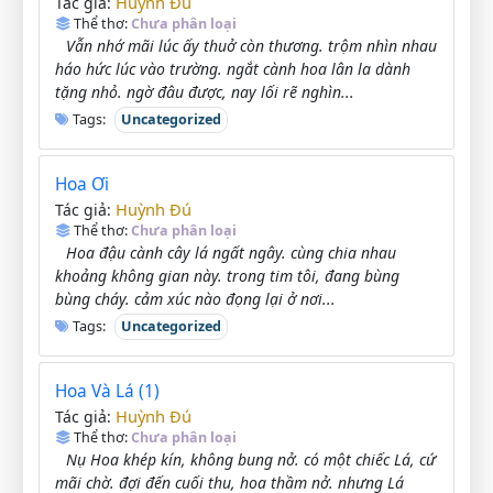
Huỳnh Đú
Tác giả:
Thể thơ:
Chưa phân loại
Vẫn nhớ mãi lúc ấy thuở còn thương. trộm nhìn nhau
háo hức lúc vào trường. ngắt cành hoa lân la dành
tặng nhỏ. ngờ đâu được, nay lối rẽ nghìn...
Tags:
Uncategorized
Hoa Ơi
Huỳnh Đú
Tác giả:
Thể thơ:
Chưa phân loại
Hoa đậu cành cây lá ngất ngây. cùng chia nhau
khoảng không gian này. trong tim tôi, đang bùng
bùng cháy. cảm xúc nào đọng lại ở nơi...
Tags:
Uncategorized
Hoa Và Lá (1)
Huỳnh Đú
Tác giả:
Thể thơ:
Chưa phân loại
Nụ Hoa khép kín, không bung nở. có một chiếc Lá, cứ
mãi chờ. đợi đến cuối thu, hoa thầm nở. nhưng Lá