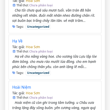
Hoa Sơn
Tác giả:
Thể thơ:
Chưa phân loại
Cha tôi chưa quá sáu mươi tuổi. vần trán đã hằn
những vết nhăn. đuôi mắt nhăn nheo đường chân rít.
sợi buồn bạc trắng chảy lăn tăn. vẻ mặt trầm...
Tags:
Uncategorized
Hạ Về
Hoa Sơn
Tác giả:
Thể thơ:
Chưa phân loại
Hạ về cho nắng vàng hoe. cho vương lửa Lựu lập lòe
đơm bông. cho mưa rào mướt lúa đồng. cho em hạnh
phúc bên chồng thân yêu. còn anh lặng lẽ mỗi...
Tags:
Uncategorized
Hoài Niệm
Hoa Sơn
Tác giả:
Thể thơ:
Chưa phân loại
Hoài niệm cũ còn ghi trong tâm tưởng. u Châu xưa
trăng lặng đáy sông buồn. yên cương vàng, ngựa quý