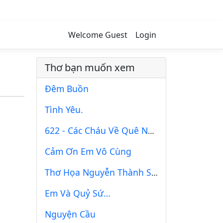
Welcome Guest
Login
Thơ bạn muốn xem
Đêm Buồn
Tình Yêu.
622 - Các Cháu Về Quê Nghỉ Hè
Cảm Ơn Em Vô Cùng
Thơ Họa Nguyễn Thành Sáng & Tam Muội (9)
Em Và Quỷ Sứ…
Nguyện Cầu