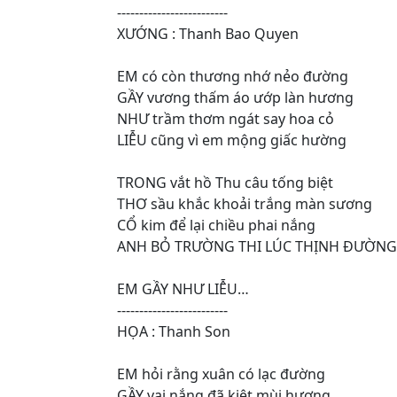
-------------------------
XƯỚNG : Thanh Bao Quyen
EM có còn thương nhớ nẻo đường
GẦY vương thấm áo ướp làn hương
NHƯ trầm thơm ngát say hoa cỏ
LIỄU cũng vì em mộng giấc hường
TRONG vắt hồ Thu câu tống biệt
THƠ sầu khắc khoải trắng màn sương
CỔ kim để lại chiều phai nắng
ANH BỎ TRƯỜNG THI LÚC THỊNH ĐƯỜNG
EM GẦY NHƯ LIỄU…
-------------------------
HỌA : Thanh Son
EM hỏi rằng xuân có lạc đường
GẦY vai nắng đã kiệt mùi hương