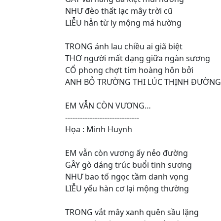
NHƯ đèo thất lạc mây trời cũ
LIỄU hẳn từ ly mộng má hường
TRONG ánh lau chiều ai giã biệt
THƠ người mất dạng giữa ngàn sương
CỔ phong chợt tím hoàng hôn bởi
ANH BỎ TRƯỜNG THI LÚC THỊNH ĐƯỜNG
EM VẪN CÒN VƯƠNG…
------------------------------
Họa : Minh Huynh
EM vẫn còn vương ấy nẻo đường
GẦY gò dáng trúc buổi tinh sương
NHƯ bao tố ngọc tầm danh vọng
LIỄU yếu hàn cơ lại mộng thường
TRONG vắt mây xanh quên sầu lặng