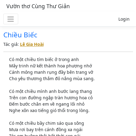
Vườn thơ Cùng Thư Giản
Login
Chiều Biếc
Tác giả:
Lê Gia Hoài
Có một chiều tím biếc ở trong anh
Mây trinh nữ kết thành hoa phượng nhớ
Cánh mỏng manh rụng đầy bên trang vở
Cho yêu thương thắm đỏ nắng mùa sang.
Có một chiều mình anh bước lang thang
Trên con đường ngập tràn hương hoa cỏ
Đếm bước chân em về ngang lối nhỏ
Nghe xôn xao tiếng gió thổi trong lòng.
Có một chiều bầy chim sáo qua sông
Mưa rơi bay trên cánh đồng xa ngái
Tóc em buông thôi hết thời con gái