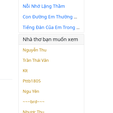
Nỗi Nhớ Lặng Thầm
Con Đường Em Thường Đi Qua
Tiếng Đàn Của Em Trong Đêm
Nhà thơ bạn muốn xem
Nguyễn Thu
Trần Thái Vân
Klt
Pttb1805
Ngu Yên
~~~brd~~~
Nhược Thu