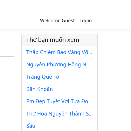
Welcome Guest
Login
Thơ bạn muốn xem
Thắp Chiêm Bao Vàng Võ Sóng Lưng Trời
Nguyễn Phương Hằng Người Phụ Nữ Chính Nghĩa Đi Tìm Công Lý
Trăng Quê Tôi
Băn Khoăn
Em Đẹp Tuyệt Vời Tựa Đoá Hoa
Thơ Hoạ Nguyễn Thành Sáng & Tam Muội (469)
Sầu