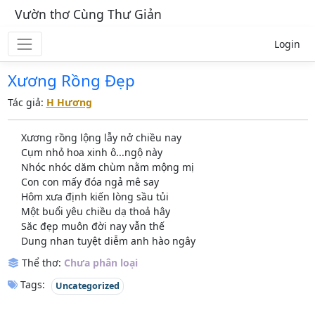
Vườn thơ Cùng Thư Giản
Login
Xương Rồng Đẹp
Tác giả:
H Hương
Xương rồng lộng lẫy nở chiều nay
Cụm nhỏ hoa xinh ô...ngộ này
Nhóc nhóc dăm chùm nằm mộng mị
Con con mấy đóa ngả mê say
Hôm xưa định kiến lòng sầu tủi
Một buổi yêu chiều dạ thoả hây
Săc đẹp muôn đời nay vẫn thế
Dung nhan tuyệt diễm anh hào ngây
Thể thơ:
Chưa phân loại
Tags:
Uncategorized