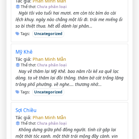
Phan Minh Mẫn
Tác giả:
Thể thơ:
Chưa phân loại
Ngài tôi vào tuổi hai mươi. em còn tóc bím áo cài
lệch khuy. ngày nào chẳng một lối đi. trái me miếng ổi
so bì thiệt thua. hết dỗ dành lại phân...
Tags:
Uncategorized
Mỹ Khê
Phan Minh Mẫn
Tác giả:
Thể thơ:
Chưa phân loại
Nay về thăm lại Mỹ Khê. bao năm rồi kẻ xa quê lạc
dòng. ta về thăm lại đồi thông. thăm bờ cát trắng lặng
trông phố phường. về nghe…. thương nhớ...
Tags:
Uncategorized
Sợi Chiều
Phan Minh Mẫn
Tác giả:
Thể thơ:
Chưa phân loại
Không dưng giữa phố đông người. tình cờ gặp lại
một thời tóc xanh. một thời trái mộng đầy cành. vin