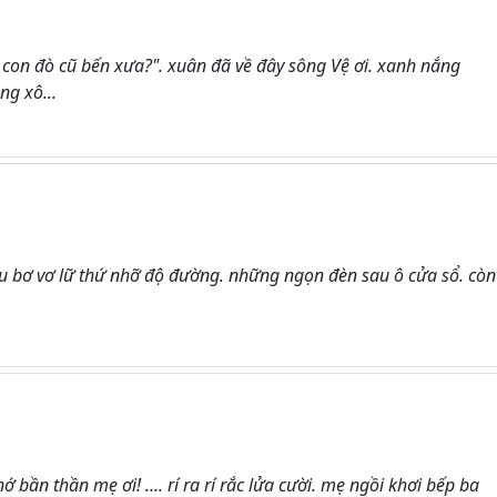
i con đò cũ bến xưa?". xuân đã về đây sông Vệ ơi. xanh nắng
ng xô...
ều bơ vơ lữ thứ nhỡ độ đường. những ngọn đèn sau ô cửa sổ. còn
ớ bần thần mẹ ơi! …. rí ra rí rắc lửa cười. mẹ ngồi khơi bếp ba