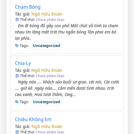
Chạm Bóng
Ngô Hữu Đoàn
Tác giả:
Thể thơ:
Chưa phân loại
Em đi bóng đổ gầy con phố Một chút vô tình ta chạm
nhau Im lặng mặt trời thu ngắn bóng Tàn phai em bỏ
lại phía..
Tags:
Uncategorized
Chia Ly
Ngô Hữu Đoàn
Tác giả:
Thể thơ:
Chưa phân loại
Ngày nào …. khách sáo buổi sơ giao. cái nói, Cái cười
…. giữ kẽ. ngày nào…. cảm mến được tình nhau. trời
cao xanh, Hoa tươi thắm, Ong...
Tags:
Uncategorized
Chiều Không Em
Ngô Hữu Đoàn
Tác giả:
Thể thơ:
Chưa phân loại