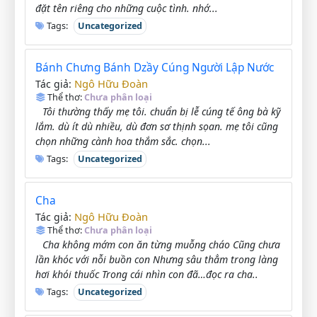
đặt tên riêng cho những cuộc tình. nhớ...
Tags:
Uncategorized
Bánh Chưng Bánh Dzầy Cúng Người Lập Nước
Ngô Hữu Đoàn
Tác giả:
Thể thơ:
Chưa phân loại
Tôi thường thấy mẹ tôi. chuẩn bị lễ cúng tế ông bà kỹ
lắm. dù ít dù nhiều, dù đơn sơ thịnh sọan. mẹ tôi cũng
chọn những cành hoa thắm sắc. chọn...
Tags:
Uncategorized
Cha
Ngô Hữu Đoàn
Tác giả:
Thể thơ:
Chưa phân loại
Cha không mớm con ăn từng muỗng cháo Cũng chưa
lần khóc với nỗi buồn con Nhưng sâu thẳm trong làng
hơi khói thuốc Trong cái nhìn con đã…đọc ra cha..
Tags:
Uncategorized