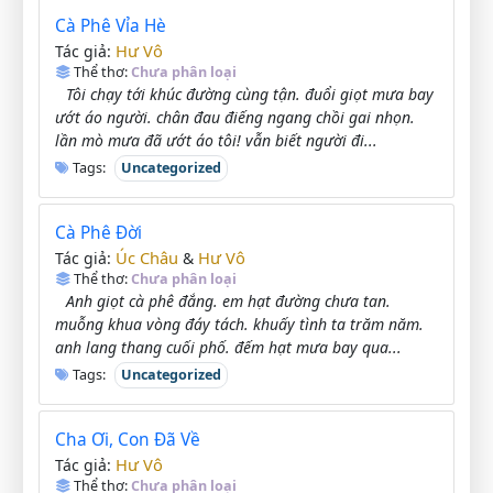
Cà Phê Vỉa Hè
Hư Vô
Tác giả:
Thể thơ:
Chưa phân loại
Tôi chạy tới khúc đường cùng tận. đuổi giọt mưa bay
ướt áo người. chân đau điếng ngang chồi gai nhọn.
lần mò mưa đã ướt áo tôi! vẫn biết người đi...
Tags:
Uncategorized
Cà Phê Đời
Úc Châu
Hư Vô
Tác giả:
&
Thể thơ:
Chưa phân loại
Anh giọt cà phê đắng. em hạt đường chưa tan.
muỗng khua vòng đáy tách. khuấy tình ta trăm năm.
anh lang thang cuối phố. đếm hạt mưa bay qua...
Tags:
Uncategorized
Cha Ơi, Con Đã Về
Hư Vô
Tác giả:
Thể thơ:
Chưa phân loại