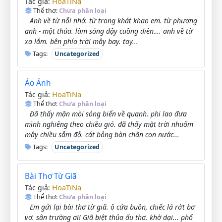
HoaTiNa
Tác giả:
Thể thơ:
Chưa phân loại
Anh về từ nỗi nhớ. từ trong khát khao em. từ phương
anh - một thủa. làm sóng dậy cuồng điên…. anh về từ
xa lắm. bên phía trời mây bay. tay...
Tags:
Uncategorized
Ảo Ảnh
HoaTiNa
Tác giả:
Thể thơ:
Chưa phân loại
Đã thấy mặn mòi sóng biển về quanh. phi lao đưa
mình nghiêng theo chiều gió. đã thấy mặt trời nhuốm
mây chiều sẫm đỏ. cát bỏng bàn chân con nước...
Tags:
Uncategorized
Bài Thơ Từ Giã
HoaTiNa
Tác giả:
Thể thơ:
Chưa phân loại
Em gửi lại bài thơ từ giã. ô cửa buồn, chiếc lá rớt bơ
vơ. sân trường ơi! Giã biệt thủa ấu thơ. khờ dại... phố