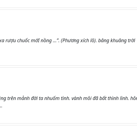
ó xa rượu chuốc mớI nồng …”. (Phương xích lô). bâng khuâng trời
g trên mảnh đời ta nhuốm tình. vành môi đã bất thình lình. hô
..