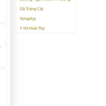
Dã Tràng Cát
Songduy
Y Vũ Hoài Thy
g