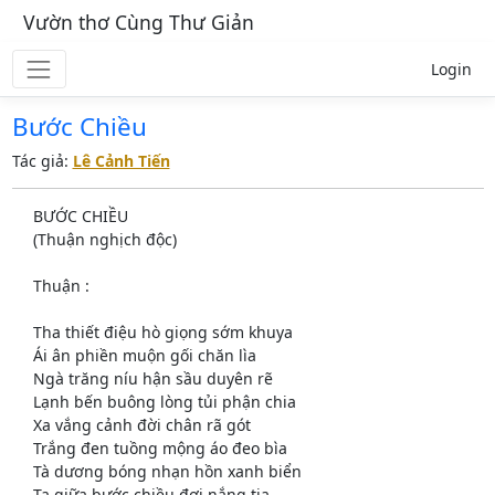
Vườn thơ Cùng Thư Giản
Login
Bước Chiều
Tác giả:
Lê Cảnh Tiến
BƯỚC CHIỀU
(Thuận nghịch độc)
Thuận :
Tha thiết điệu hò giọng sớm khuya
Ái ân phiền muộn gối chăn lìa
Ngà trăng níu hận sầu duyên rẽ
Lạnh bến buông lòng tủi phận chia
Xa vắng cảnh đời chân rã gót
Trắng đen tuồng mộng áo đeo bìa
Tà dương bóng nhạn hồn xanh biển
Ta giữa bước chiều đợi nắng tia ...