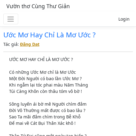
Vườn thơ Cùng Thư Giản
Login
Ước Mơ Hay Chỉ Là Mơ Ước ?
Tác giả:
Đâng Dat
ƯỚC MƠ HAY CHỈ LÀ MƠ ƯỚC ?
Có những Ước Mơ chỉ là Mơ Ước
Một Đời Người có bao lần Ước Mơ ?
Khi ngẫm lại tóc phai màu Năm Tháng
Túi Càng Khôn còn thâu tóm vô bờ !
Sông luyến ái bờ mê Người chìm đắm
Đời Vô Thường mất được có bao lâu ?
Sao Ta mãi đắm chìm trong Bễ Khỗ
Để mai về Cát Bụi Thân Xác khô !
Thân Tứ Đại cũng một ngày tan biến ?