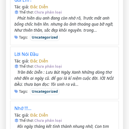
Gởi Em !
Đắc Diễn
Tác giả:
Thể thơ:
Chưa phân loại
Phút hiền dịu anh đang còn nhớ rõ, Trước mắt anh
bổng chốc hiện lên. nhưng ảo ảnh thoáng qua bỡ ngỡ,
Như thiên thần, sắc đẹp khôi nguyên. trong...
Tags:
Uncategorized
Lời Nói Đầu
Đắc Diễn
Tác giả:
Thể thơ:
Chưa phân loại
Trần Đắc Diễn : Lưu Bút Ngày Xanh Những dòng thơ
nhớ đến ai ngày cũ. để gọi là kỉ niệm cuộc đời. lỜI NÓI
ĐẦU. thưa bạn đọc: Tôi sinh ra và...
Tags:
Uncategorized
Nhớ !!!...
Đắc Diễn
Tác giả:
Thể thơ:
Chưa phân loại
Rồi ngày tháng kết tình thành nhung nhớ, Con tim