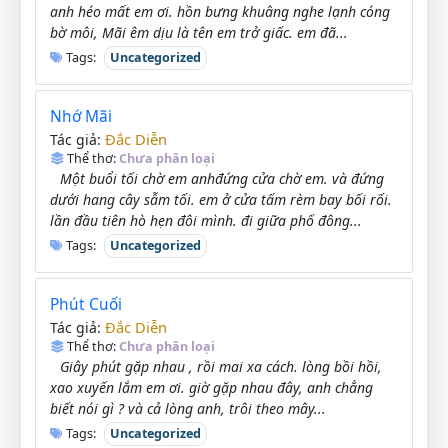
anh héo mất em ơi. hồn bưng khuâng nghe lạnh cóng
bờ môi, Mãi êm dịu là tên em trở giấc. em đã...
Tags:
Uncategorized
Nhớ Mãi
Đắc Diễn
Tác giả:
Thể thơ:
Chưa phân loại
Một buổi tối chờ em anhđứng cửa chờ em. và đứng
dưới hang cây sẫm tối. em ở cửa tấm rèm bay bối rối.
lần đầu tiên hò hẹn đôi mình. đi giữa phố đông...
Tags:
Uncategorized
Phút Cuối
Đắc Diễn
Tác giả:
Thể thơ:
Chưa phân loại
Giây phút gặp nhau , rồi mai xa cách. lòng bồi hồi,
xao xuyến lắm em ơi. giờ gặp nhau đây, anh chẳng
biết nói gì ? và cả lòng anh, trôi theo mây...
Tags:
Uncategorized