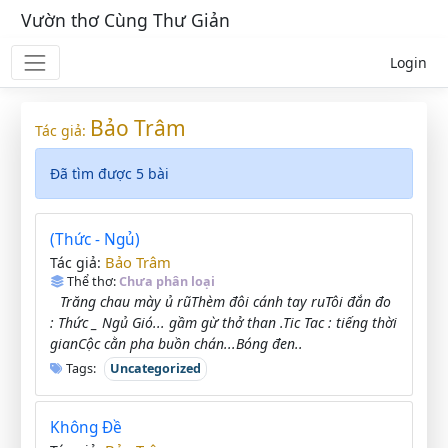
Vườn thơ Cùng Thư Giản
Login
Bảo Trâm
Tác giả:
Đã tìm được 5 bài
(Thức - Ngủ)
Bảo Trâm
Tác giả:
Thể thơ:
Chưa phân loại
Trăng chau mày ủ rũThèm đôi cánh tay ruTôi đắn đo
: Thức _ Ngủ Gió... gầm gừ thở than .Tic Tac : tiếng thời
gianCộc cằn pha buồn chán...Bóng đen..
Tags:
Uncategorized
Không Đề