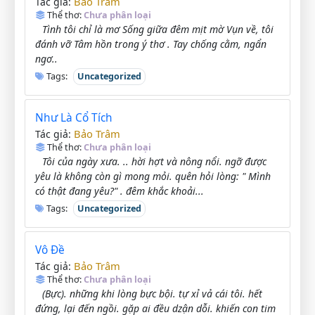
Bảo Trâm
Tác giả:
Thể thơ:
Chưa phân loại
Tình tôi chỉ là mơ Sống giữa đêm mịt mờ Vụn về, tôi
đánh vỡ Tâm hồn trong ý thơ . Tay chống cằm, ngẩn
ngơ..
Tags:
Uncategorized
Như Là Cổ Tích
Bảo Trâm
Tác giả:
Thể thơ:
Chưa phân loại
Tôi của ngày xưa. .. hời hợt và nông nổi. ngỡ được
yêu là không còn gì mong mỏi. quên hỏi lòng: " Mình
có thật đang yêu?" . đêm khắc khoải...
Tags:
Uncategorized
Vô Đề
Bảo Trâm
Tác giả:
Thể thơ:
Chưa phân loại
(Bực). những khi lòng bực bội. tự xỉ vả cái tôi. hết
đứng, lại đến ngồi. gặp ai đều dzận dỗi. khiến con tim